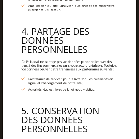
Amélioration du site : analyser l’audience et optimiser votre
expérience utilisateur.
4. PARTAGE DES
DONNÉES
PERSONNELLES
Cafés Nadal ne partage pas vos données personnelles avec des
tiers à des fins commerciales sans votre accord préalable. Toutefois,
vos données peuvent être transmises aux partenaires suivants :
Prestataires de service : pour la livraison, les paiements en
ligne, et l’hébergement de notre site ;
Autorités légales : lorsque la loi nous y oblige.
5. CONSERVATION
DES DONNÉES
PERSONNELLES