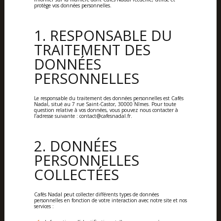
protège vos données personnelles.
1. RESPONSABLE DU
TRAITEMENT DES
DONNÉES
PERSONNELLES
Le responsable du traitement des données personnelles est Cafés
Nadal, situé au 7 rue Saint-Castor, 30000 Nîmes. Pour toute
question relative à vos données, vous pouvez nous contacter à
l’adresse suivante : contact@cafesnadal.fr.
2. DONNÉES
PERSONNELLES
COLLECTÉES
Cafés Nadal peut collecter différents types de données
personnelles en fonction de votre interaction avec notre site et nos
services :