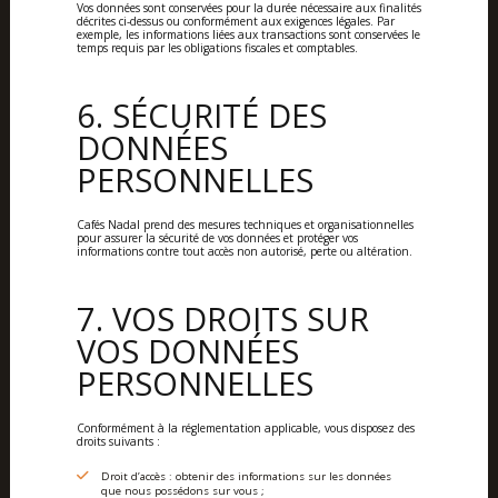
Vos données sont conservées pour la durée nécessaire aux finalités
décrites ci-dessus ou conformément aux exigences légales. Par
exemple, les informations liées aux transactions sont conservées le
temps requis par les obligations fiscales et comptables.
6. SÉCURITÉ DES
DONNÉES
PERSONNELLES
Cafés Nadal prend des mesures techniques et organisationnelles
pour assurer la sécurité de vos données et protéger vos
informations contre tout accès non autorisé, perte ou altération.
7. VOS DROITS SUR
VOS DONNÉES
PERSONNELLES
Conformément à la réglementation applicable, vous disposez des
droits suivants :
Droit d’accès : obtenir des informations sur les données
que nous possédons sur vous ;