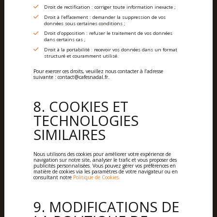
Droit de rectification : corriger toute information inexacte ;
Droit à l’effacement : demander la suppression de vos
données sous certaines conditions ;
Droit d’opposition : refuser le traitement de vos données
dans certains cas ;
Droit à la portabilité : recevoir vos données dans un format
structuré et couramment utilisé.
Pour exercer ces droits, veuillez nous contacter à l’adresse
suivante : contact@cafesnadal.fr.
8. COOKIES ET
TECHNOLOGIES
SIMILAIRES
Nous utilisons des cookies pour améliorer votre expérience de
navigation sur notre site, analyser le trafic et vous proposer des
publicités personnalisées. Vous pouvez gérer vos préférences en
matière de cookies via les paramètres de votre navigateur ou en
consultant notre
Politique de Cookies.
9. MODIFICATIONS DE