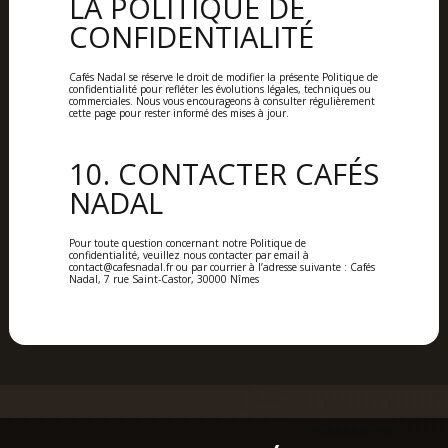
LA POLITIQUE DE
CONFIDENTIALITÉ
Cafés Nadal se réserve le droit de modifier la présente Politique de
confidentialité pour refléter les évolutions légales, techniques ou
commerciales. Nous vous encourageons à consulter régulièrement
cette page pour rester informé des mises à jour.
10. CONTACTER CAFÉS
NADAL
Pour toute question concernant notre Politique de
confidentialité, veuillez nous contacter par email à
contact@cafesnadal.fr ou par courrier à l’adresse suivante : Cafés
Nadal, 7 rue Saint-Castor, 30000 Nîmes