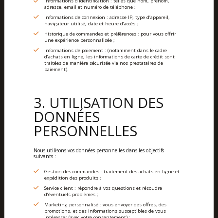
Informations d’identification : telles que nom, prénom,
adresse, email et numéro de téléphone ;
Informations de connexion : adresse IP, type d’appareil,
navigateur utilisé, date et heure d’accès ;
Historique de commandes et préférences : pour vous offrir
une expérience personnalisée ;
Informations de paiement : (notamment dans le cadre
d’achats en ligne, les informations de carte de crédit sont
traitées de manière sécurisée via nos prestataires de
paiement).
3. UTILISATION DES
DONNÉES
PERSONNELLES
Nous utilisons vos données personnelles dans les objectifs
suivants :
Gestion des commandes : traitement des achats en ligne et
expédition des produits ;
Service client : répondre à vos questions et résoudre
d’éventuels problèmes ;
Marketing personnalisé : vous envoyer des offres, des
promotions, et des informations susceptibles de vous
intéresser (avec votre consentement) ;